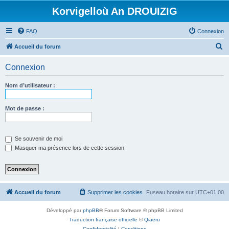
Korvigelloù An DROUIZIG
FAQ
Connexion
R
Accueil du forum
e
Connexion
c
h
Nom d’utilisateur :
e
r
Mot de passe :
c
h
Se souvenir de moi
e
Masquer ma présence lors de cette session
r
Accueil du forum
Supprimer les cookies
Fuseau horaire sur
UTC+01:00
Développé par
phpBB
® Forum Software © phpBB Limited
Traduction française officielle
©
Qiaeru
Confidentialité
|
Conditions