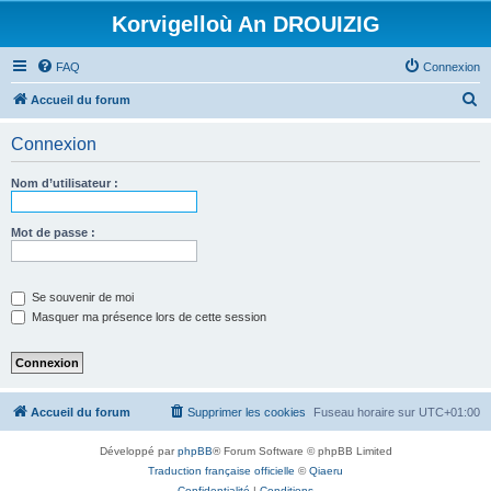
Korvigelloù An DROUIZIG
FAQ
Connexion
R
Accueil du forum
e
Connexion
c
h
Nom d’utilisateur :
e
r
Mot de passe :
c
h
Se souvenir de moi
e
Masquer ma présence lors de cette session
r
Accueil du forum
Supprimer les cookies
Fuseau horaire sur
UTC+01:00
Développé par
phpBB
® Forum Software © phpBB Limited
Traduction française officielle
©
Qiaeru
Confidentialité
|
Conditions