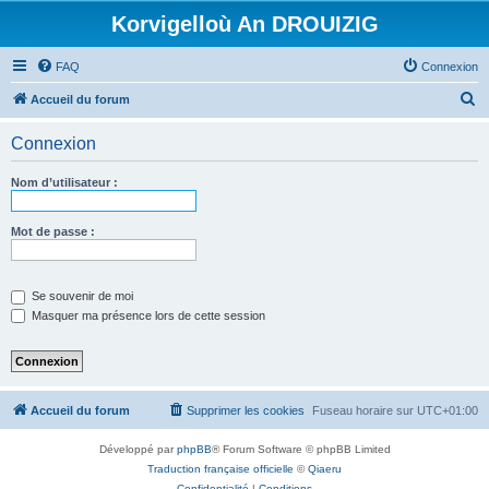
Korvigelloù An DROUIZIG
FAQ
Connexion
R
Accueil du forum
e
Connexion
c
h
Nom d’utilisateur :
e
r
Mot de passe :
c
h
Se souvenir de moi
e
Masquer ma présence lors de cette session
r
Accueil du forum
Supprimer les cookies
Fuseau horaire sur
UTC+01:00
Développé par
phpBB
® Forum Software © phpBB Limited
Traduction française officielle
©
Qiaeru
Confidentialité
|
Conditions