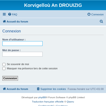
Korvigelloù An DROUIZIG
FAQ
Connexion
R
Accueil du forum
e
Connexion
c
h
Nom d’utilisateur :
e
r
Mot de passe :
c
h
Se souvenir de moi
e
Masquer ma présence lors de cette session
r
Accueil du forum
Supprimer les cookies
Fuseau horaire sur
UTC+01:00
Développé par
phpBB
® Forum Software © phpBB Limited
Traduction française officielle
©
Qiaeru
Confidentialité
|
Conditions