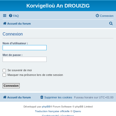
Korvigelloù An DROUIZIG
FAQ
Connexion
R
Accueil du forum
e
Connexion
c
h
Nom d’utilisateur :
e
r
Mot de passe :
c
h
Se souvenir de moi
e
Masquer ma présence lors de cette session
r
Accueil du forum
Supprimer les cookies
Fuseau horaire sur
UTC+01:00
Développé par
phpBB
® Forum Software © phpBB Limited
Traduction française officielle
©
Qiaeru
Confidentialité
|
Conditions