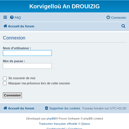
Korvigelloù An DROUIZIG
FAQ
Connexion
R
Accueil du forum
e
Connexion
c
h
Nom d’utilisateur :
e
r
Mot de passe :
c
h
Se souvenir de moi
e
Masquer ma présence lors de cette session
r
Accueil du forum
Supprimer les cookies
Fuseau horaire sur
UTC+01:00
Développé par
phpBB
® Forum Software © phpBB Limited
Traduction française officielle
©
Qiaeru
Confidentialité
|
Conditions