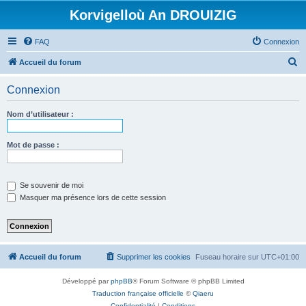
Korvigelloù An DROUIZIG
FAQ
Connexion
R
Accueil du forum
e
Connexion
c
h
Nom d’utilisateur :
e
r
Mot de passe :
c
h
Se souvenir de moi
e
Masquer ma présence lors de cette session
r
Accueil du forum
Supprimer les cookies
Fuseau horaire sur
UTC+01:00
Développé par
phpBB
® Forum Software © phpBB Limited
Traduction française officielle
©
Qiaeru
Confidentialité
|
Conditions