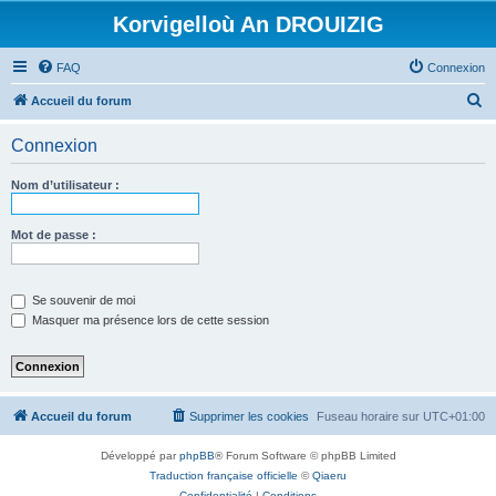
Korvigelloù An DROUIZIG
FAQ
Connexion
R
Accueil du forum
e
Connexion
c
h
Nom d’utilisateur :
e
r
Mot de passe :
c
h
Se souvenir de moi
e
Masquer ma présence lors de cette session
r
Accueil du forum
Supprimer les cookies
Fuseau horaire sur
UTC+01:00
Développé par
phpBB
® Forum Software © phpBB Limited
Traduction française officielle
©
Qiaeru
Confidentialité
|
Conditions