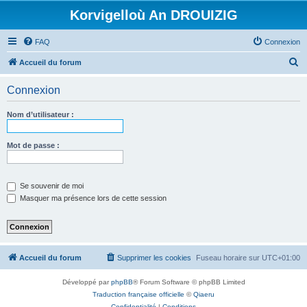
Korvigelloù An DROUIZIG
FAQ
Connexion
R
Accueil du forum
e
Connexion
c
h
Nom d’utilisateur :
e
r
Mot de passe :
c
h
Se souvenir de moi
e
Masquer ma présence lors de cette session
r
Accueil du forum
Supprimer les cookies
Fuseau horaire sur
UTC+01:00
Développé par
phpBB
® Forum Software © phpBB Limited
Traduction française officielle
©
Qiaeru
Confidentialité
|
Conditions