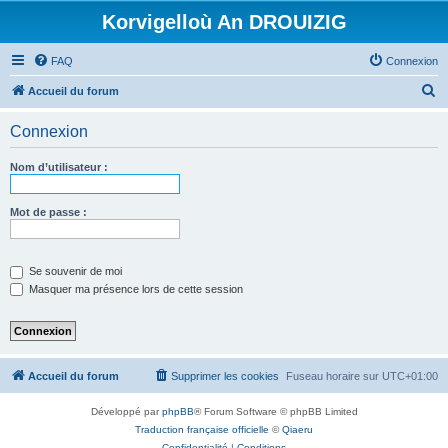
Korvigelloù An DROUIZIG
FAQ
Connexion
R
Accueil du forum
e
Connexion
c
h
Nom d’utilisateur :
e
r
Mot de passe :
c
h
Se souvenir de moi
e
Masquer ma présence lors de cette session
r
Accueil du forum
Supprimer les cookies
Fuseau horaire sur
UTC+01:00
Développé par
phpBB
® Forum Software © phpBB Limited
Traduction française officielle
©
Qiaeru
Confidentialité
|
Conditions