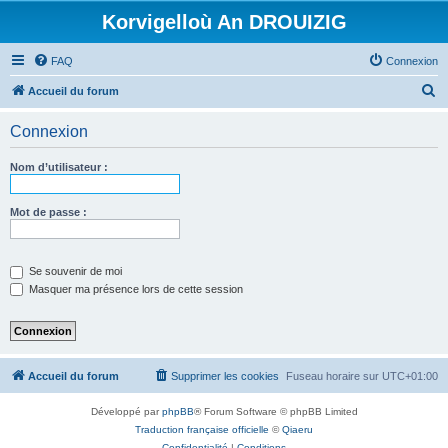
Korvigelloù An DROUIZIG
FAQ
Connexion
R
Accueil du forum
e
Connexion
c
h
Nom d’utilisateur :
e
r
Mot de passe :
c
h
Se souvenir de moi
e
Masquer ma présence lors de cette session
r
Accueil du forum
Supprimer les cookies
Fuseau horaire sur
UTC+01:00
Développé par
phpBB
® Forum Software © phpBB Limited
Traduction française officielle
©
Qiaeru
Confidentialité
|
Conditions