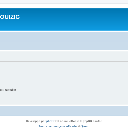
ROUIZIG
tte session
Développé par
phpBB
® Forum Software © phpBB Limited
Traduction française officielle
©
Qiaeru