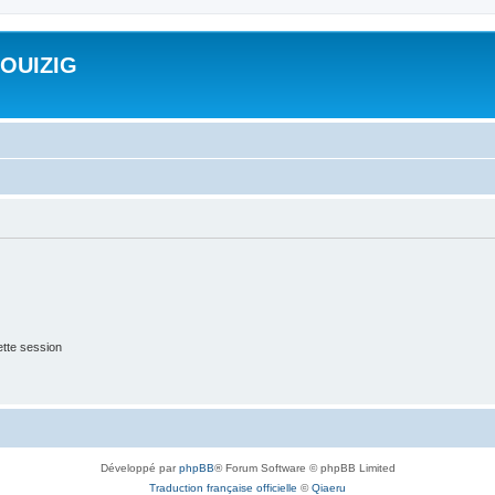
ROUIZIG
tte session
Développé par
phpBB
® Forum Software © phpBB Limited
Traduction française officielle
©
Qiaeru