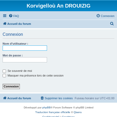
Korvigelloù An DROUIZIG
FAQ
Connexion
R
Accueil du forum
e
Connexion
c
h
Nom d’utilisateur :
e
r
Mot de passe :
c
h
Se souvenir de moi
e
Masquer ma présence lors de cette session
r
Accueil du forum
Supprimer les cookies
Fuseau horaire sur
UTC+01:00
Développé par
phpBB
® Forum Software © phpBB Limited
Traduction française officielle
©
Qiaeru
Confidentialité
|
Conditions