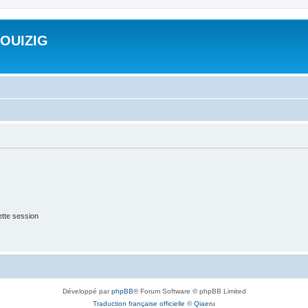
ROUIZIG
tte session
Développé par
phpBB
® Forum Software © phpBB Limited
Traduction française officielle
©
Qiaeru