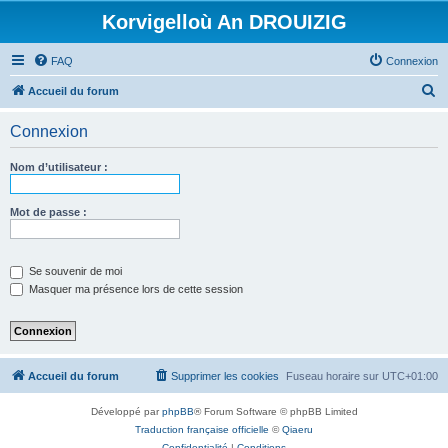
Korvigelloù An DROUIZIG
FAQ
Connexion
R
Accueil du forum
e
Connexion
c
h
Nom d’utilisateur :
e
r
Mot de passe :
c
h
Se souvenir de moi
e
Masquer ma présence lors de cette session
r
Accueil du forum
Supprimer les cookies
Fuseau horaire sur
UTC+01:00
Développé par
phpBB
® Forum Software © phpBB Limited
Traduction française officielle
©
Qiaeru
Confidentialité
|
Conditions