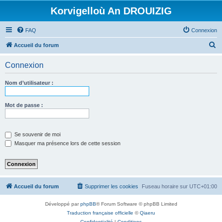
Korvigelloù An DROUIZIG
FAQ
Connexion
R
Accueil du forum
e
Connexion
c
h
Nom d’utilisateur :
e
r
Mot de passe :
c
h
Se souvenir de moi
e
Masquer ma présence lors de cette session
r
Accueil du forum
Supprimer les cookies
Fuseau horaire sur
UTC+01:00
Développé par
phpBB
® Forum Software © phpBB Limited
Traduction française officielle
©
Qiaeru
Confidentialité
|
Conditions