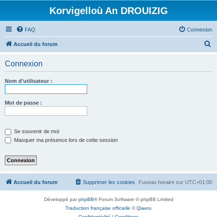
Korvigelloù An DROUIZIG
FAQ
Connexion
R
Accueil du forum
e
Connexion
c
h
Nom d’utilisateur :
e
r
Mot de passe :
c
h
Se souvenir de moi
e
Masquer ma présence lors de cette session
r
Accueil du forum
Supprimer les cookies
Fuseau horaire sur
UTC+01:00
Développé par
phpBB
® Forum Software © phpBB Limited
Traduction française officielle
©
Qiaeru
Confidentialité
|
Conditions