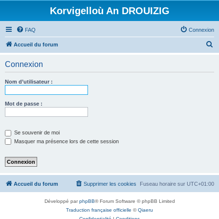
Korvigelloù An DROUIZIG
FAQ
Connexion
R
Accueil du forum
e
Connexion
c
h
Nom d’utilisateur :
e
r
Mot de passe :
c
h
Se souvenir de moi
e
Masquer ma présence lors de cette session
r
Accueil du forum
Supprimer les cookies
Fuseau horaire sur
UTC+01:00
Développé par
phpBB
® Forum Software © phpBB Limited
Traduction française officielle
©
Qiaeru
Confidentialité
|
Conditions