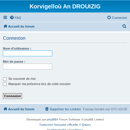
Korvigelloù An DROUIZIG
FAQ
Connexion
R
Accueil du forum
e
Connexion
c
h
Nom d’utilisateur :
e
r
Mot de passe :
c
h
Se souvenir de moi
e
Masquer ma présence lors de cette session
r
Accueil du forum
Supprimer les cookies
Fuseau horaire sur
UTC+01:00
Développé par
phpBB
® Forum Software © phpBB Limited
Traduction française officielle
©
Qiaeru
Confidentialité
|
Conditions