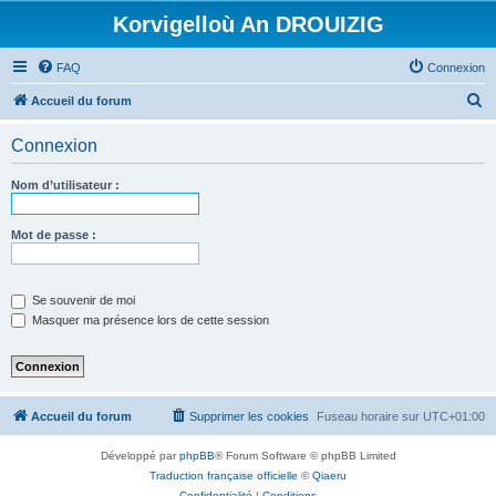
Korvigelloù An DROUIZIG
FAQ
Connexion
R
Accueil du forum
e
Connexion
c
h
Nom d’utilisateur :
e
r
Mot de passe :
c
h
Se souvenir de moi
e
Masquer ma présence lors de cette session
r
Accueil du forum
Supprimer les cookies
Fuseau horaire sur
UTC+01:00
Développé par
phpBB
® Forum Software © phpBB Limited
Traduction française officielle
©
Qiaeru
Confidentialité
|
Conditions