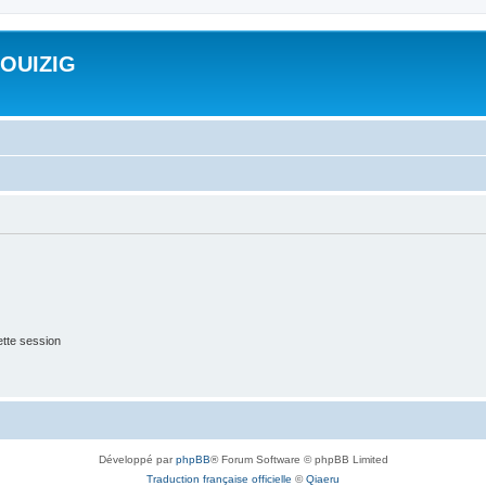
ROUIZIG
tte session
Développé par
phpBB
® Forum Software © phpBB Limited
Traduction française officielle
©
Qiaeru