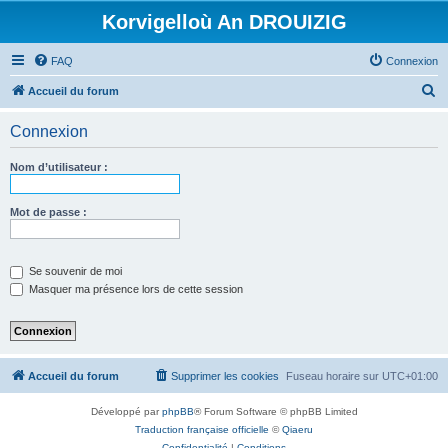
Korvigelloù An DROUIZIG
FAQ
Connexion
R
Accueil du forum
e
Connexion
c
h
Nom d’utilisateur :
e
r
Mot de passe :
c
h
Se souvenir de moi
e
Masquer ma présence lors de cette session
r
Accueil du forum
Supprimer les cookies
Fuseau horaire sur
UTC+01:00
Développé par
phpBB
® Forum Software © phpBB Limited
Traduction française officielle
©
Qiaeru
Confidentialité
|
Conditions