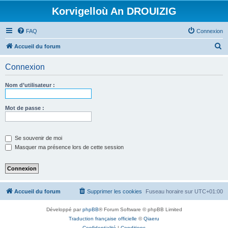
Korvigelloù An DROUIZIG
FAQ
Connexion
R
Accueil du forum
e
Connexion
c
h
Nom d’utilisateur :
e
r
Mot de passe :
c
h
Se souvenir de moi
e
Masquer ma présence lors de cette session
r
Accueil du forum
Supprimer les cookies
Fuseau horaire sur
UTC+01:00
Développé par
phpBB
® Forum Software © phpBB Limited
Traduction française officielle
©
Qiaeru
Confidentialité
|
Conditions