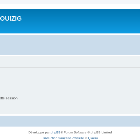
ROUIZIG
tte session
Développé par
phpBB
® Forum Software © phpBB Limited
Traduction française officielle
©
Qiaeru