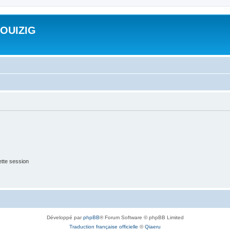
ROUIZIG
tte session
Développé par
phpBB
® Forum Software © phpBB Limited
Traduction française officielle
©
Qiaeru