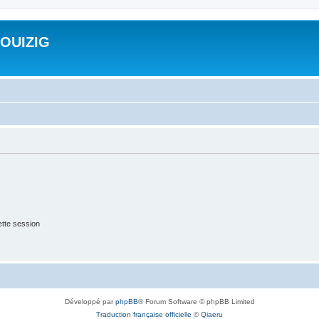
ROUIZIG
tte session
Développé par
phpBB
® Forum Software © phpBB Limited
Traduction française officielle
©
Qiaeru