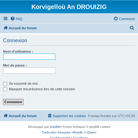
Korvigelloù An DROUIZIG
FAQ
Connexion
R
Accueil du forum
e
Connexion
c
h
Nom d’utilisateur :
e
r
Mot de passe :
c
h
Se souvenir de moi
e
Masquer ma présence lors de cette session
r
Accueil du forum
Supprimer les cookies
Fuseau horaire sur
UTC+01:00
Développé par
phpBB
® Forum Software © phpBB Limited
Traduction française officielle
©
Qiaeru
Confidentialité
|
Conditions