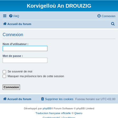
Korvigelloù An DROUIZIG
FAQ
Connexion
R
Accueil du forum
e
Connexion
c
h
Nom d’utilisateur :
e
r
Mot de passe :
c
h
Se souvenir de moi
e
Masquer ma présence lors de cette session
r
Accueil du forum
Supprimer les cookies
Fuseau horaire sur
UTC+01:00
Développé par
phpBB
® Forum Software © phpBB Limited
Traduction française officielle
©
Qiaeru
Confidentialité
|
Conditions