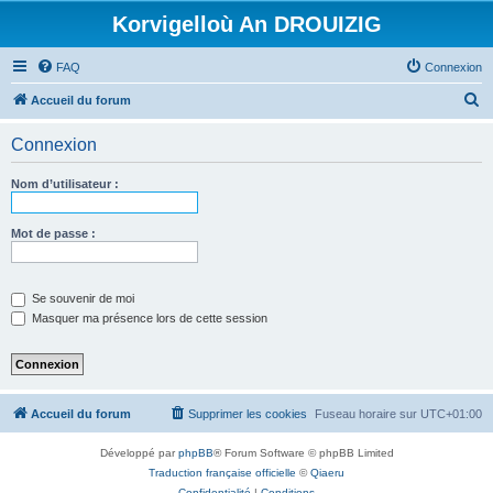
Korvigelloù An DROUIZIG
FAQ
Connexion
R
Accueil du forum
e
Connexion
c
h
Nom d’utilisateur :
e
r
Mot de passe :
c
h
Se souvenir de moi
e
Masquer ma présence lors de cette session
r
Accueil du forum
Supprimer les cookies
Fuseau horaire sur
UTC+01:00
Développé par
phpBB
® Forum Software © phpBB Limited
Traduction française officielle
©
Qiaeru
Confidentialité
|
Conditions