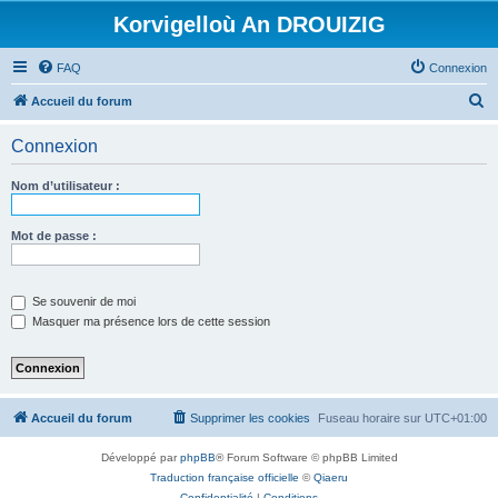
Korvigelloù An DROUIZIG
FAQ
Connexion
R
Accueil du forum
e
Connexion
c
h
Nom d’utilisateur :
e
r
Mot de passe :
c
h
Se souvenir de moi
e
Masquer ma présence lors de cette session
r
Accueil du forum
Supprimer les cookies
Fuseau horaire sur
UTC+01:00
Développé par
phpBB
® Forum Software © phpBB Limited
Traduction française officielle
©
Qiaeru
Confidentialité
|
Conditions