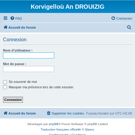
Korvigelloù An DROUIZIG
FAQ
Connexion
R
Accueil du forum
e
Connexion
c
h
Nom d’utilisateur :
e
r
Mot de passe :
c
h
Se souvenir de moi
e
Masquer ma présence lors de cette session
r
Accueil du forum
Supprimer les cookies
Fuseau horaire sur
UTC+01:00
Développé par
phpBB
® Forum Software © phpBB Limited
Traduction française officielle
©
Qiaeru
Confidentialité
|
Conditions