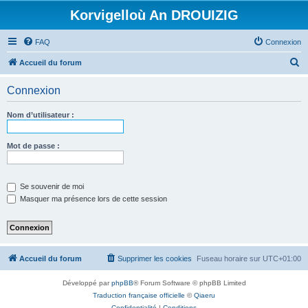
Korvigelloù An DROUIZIG
FAQ
Connexion
R
Accueil du forum
e
Connexion
c
h
Nom d’utilisateur :
e
r
Mot de passe :
c
h
Se souvenir de moi
e
Masquer ma présence lors de cette session
r
Accueil du forum
Supprimer les cookies
Fuseau horaire sur
UTC+01:00
Développé par
phpBB
® Forum Software © phpBB Limited
Traduction française officielle
©
Qiaeru
Confidentialité
|
Conditions