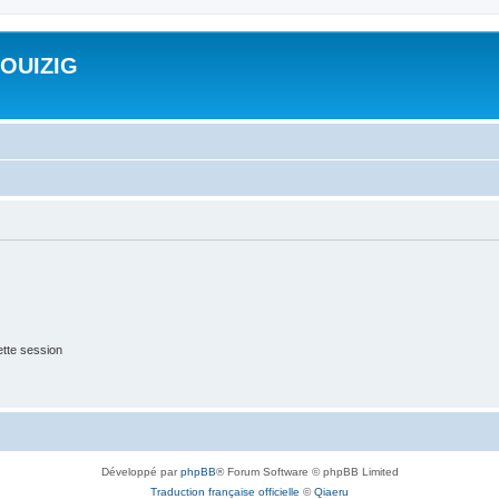
ROUIZIG
tte session
Développé par
phpBB
® Forum Software © phpBB Limited
Traduction française officielle
©
Qiaeru