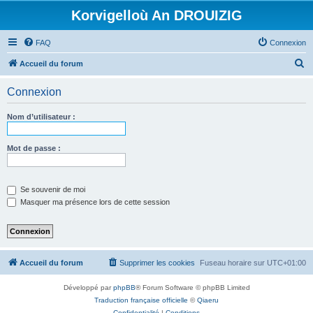
Korvigelloù An DROUIZIG
FAQ
Connexion
R
Accueil du forum
e
Connexion
c
h
Nom d’utilisateur :
e
r
Mot de passe :
c
h
Se souvenir de moi
e
Masquer ma présence lors de cette session
r
Accueil du forum
Supprimer les cookies
Fuseau horaire sur
UTC+01:00
Développé par
phpBB
® Forum Software © phpBB Limited
Traduction française officielle
©
Qiaeru
Confidentialité
|
Conditions