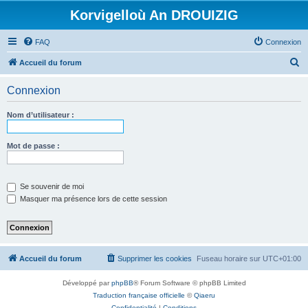
Korvigelloù An DROUIZIG
FAQ
Connexion
R
Accueil du forum
e
Connexion
c
h
Nom d’utilisateur :
e
r
Mot de passe :
c
h
Se souvenir de moi
e
Masquer ma présence lors de cette session
r
Accueil du forum
Supprimer les cookies
Fuseau horaire sur
UTC+01:00
Développé par
phpBB
® Forum Software © phpBB Limited
Traduction française officielle
©
Qiaeru
Confidentialité
|
Conditions