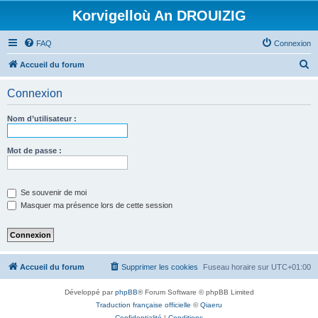
Korvigelloù An DROUIZIG
FAQ
Connexion
R
Accueil du forum
e
Connexion
c
h
Nom d’utilisateur :
e
r
Mot de passe :
c
h
Se souvenir de moi
e
Masquer ma présence lors de cette session
r
Accueil du forum
Supprimer les cookies
Fuseau horaire sur
UTC+01:00
Développé par
phpBB
® Forum Software © phpBB Limited
Traduction française officielle
©
Qiaeru
Confidentialité
|
Conditions