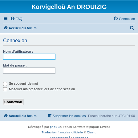
Korvigelloù An DROUIZIG
FAQ
Connexion
R
Accueil du forum
e
Connexion
c
h
Nom d’utilisateur :
e
r
Mot de passe :
c
h
Se souvenir de moi
e
Masquer ma présence lors de cette session
r
Accueil du forum
Supprimer les cookies
Fuseau horaire sur
UTC+01:00
Développé par
phpBB
® Forum Software © phpBB Limited
Traduction française officielle
©
Qiaeru
Confidentialité
|
Conditions