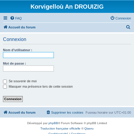
Korvigelloù An DROUIZIG
FAQ
Connexion
R
Accueil du forum
e
Connexion
c
h
Nom d’utilisateur :
e
r
Mot de passe :
c
h
Se souvenir de moi
e
Masquer ma présence lors de cette session
r
Accueil du forum
Supprimer les cookies
Fuseau horaire sur
UTC+01:00
Développé par
phpBB
® Forum Software © phpBB Limited
Traduction française officielle
©
Qiaeru
Confidentialité
|
Conditions