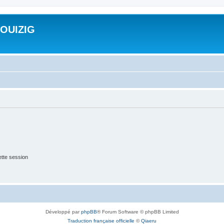
ROUIZIG
tte session
Développé par
phpBB
® Forum Software © phpBB Limited
Traduction française officielle
©
Qiaeru