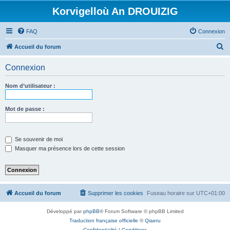
Korvigelloù An DROUIZIG
FAQ
Connexion
R
Accueil du forum
e
Connexion
c
h
Nom d’utilisateur :
e
r
Mot de passe :
c
h
Se souvenir de moi
e
Masquer ma présence lors de cette session
r
Accueil du forum
Supprimer les cookies
Fuseau horaire sur
UTC+01:00
Développé par
phpBB
® Forum Software © phpBB Limited
Traduction française officielle
©
Qiaeru
Confidentialité
|
Conditions