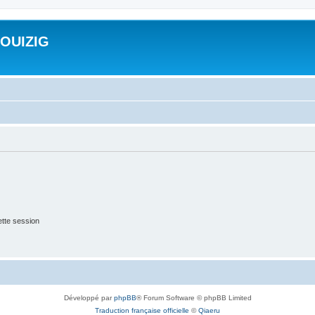
ROUIZIG
tte session
Développé par
phpBB
® Forum Software © phpBB Limited
Traduction française officielle
©
Qiaeru