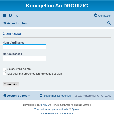
Korvigelloù An DROUIZIG
FAQ
Connexion
R
Accueil du forum
e
Connexion
c
h
Nom d’utilisateur :
e
r
Mot de passe :
c
h
Se souvenir de moi
e
Masquer ma présence lors de cette session
r
Accueil du forum
Supprimer les cookies
Fuseau horaire sur
UTC+01:00
Développé par
phpBB
® Forum Software © phpBB Limited
Traduction française officielle
©
Qiaeru
Confidentialité
|
Conditions