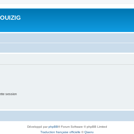
ROUIZIG
tte session
Développé par
phpBB
® Forum Software © phpBB Limited
Traduction française officielle
©
Qiaeru