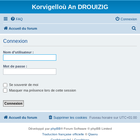
Korvigelloù An DROUIZIG
FAQ
Connexion
R
Accueil du forum
e
Connexion
c
h
Nom d’utilisateur :
e
r
Mot de passe :
c
h
Se souvenir de moi
e
Masquer ma présence lors de cette session
r
Accueil du forum
Supprimer les cookies
Fuseau horaire sur
UTC+01:00
Développé par
phpBB
® Forum Software © phpBB Limited
Traduction française officielle
©
Qiaeru
Confidentialité
|
Conditions