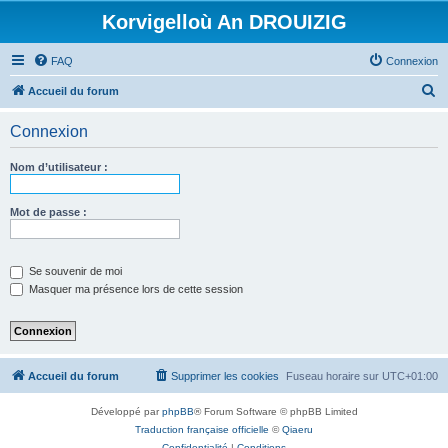
Korvigelloù An DROUIZIG
FAQ
Connexion
R
Accueil du forum
e
Connexion
c
h
Nom d’utilisateur :
e
r
Mot de passe :
c
h
Se souvenir de moi
e
Masquer ma présence lors de cette session
r
Accueil du forum
Supprimer les cookies
Fuseau horaire sur
UTC+01:00
Développé par
phpBB
® Forum Software © phpBB Limited
Traduction française officielle
©
Qiaeru
Confidentialité
|
Conditions