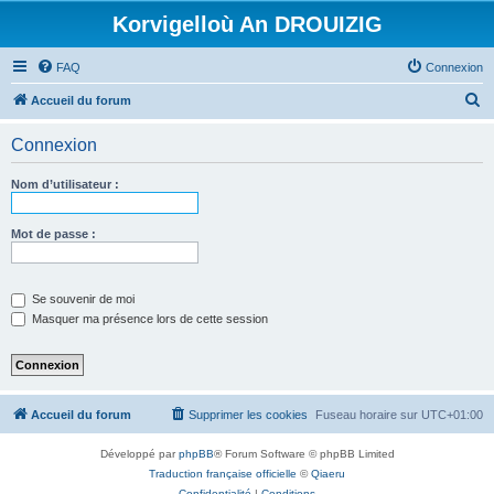
Korvigelloù An DROUIZIG
FAQ
Connexion
R
Accueil du forum
e
Connexion
c
h
Nom d’utilisateur :
e
r
Mot de passe :
c
h
Se souvenir de moi
e
Masquer ma présence lors de cette session
r
Accueil du forum
Supprimer les cookies
Fuseau horaire sur
UTC+01:00
Développé par
phpBB
® Forum Software © phpBB Limited
Traduction française officielle
©
Qiaeru
Confidentialité
|
Conditions