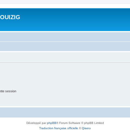
ROUIZIG
tte session
Développé par
phpBB
® Forum Software © phpBB Limited
Traduction française officielle
©
Qiaeru