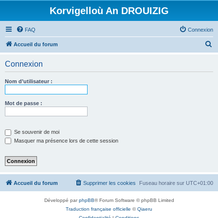
Korvigelloù An DROUIZIG
FAQ
Connexion
R
Accueil du forum
e
Connexion
c
h
Nom d’utilisateur :
e
r
Mot de passe :
c
h
Se souvenir de moi
e
Masquer ma présence lors de cette session
r
Accueil du forum
Supprimer les cookies
Fuseau horaire sur
UTC+01:00
Développé par
phpBB
® Forum Software © phpBB Limited
Traduction française officielle
©
Qiaeru
Confidentialité
|
Conditions