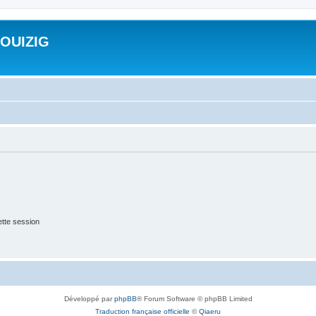
ROUIZIG
tte session
Développé par
phpBB
® Forum Software © phpBB Limited
Traduction française officielle
©
Qiaeru